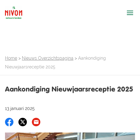
Ope
Home
>
Nieuws Overzichtspagina
>
Aankondiging
Nieuwjaarsreceptie 2025
Aankondiging Nieuwjaarsreceptie 2025
13 januari 2025