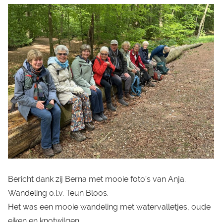
Bericht dank zij Berna met mooie foto’s van Anja.
Wandeling o.l.v. Teun Bloos.
Het was een mooie wandeling met watervalletjes, oude
eiken en knotwilgen.