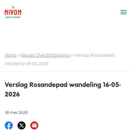
Ope
Home
>
Nieuws Overzichtspagina
>
Verslag Rosandepad
wandeling 16-05-2026
Verslag Rosandepad wandeling 16-05-
2026
18 mei 2026