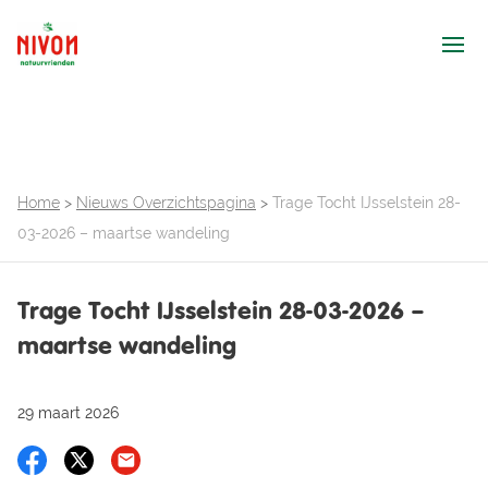
Ope
Home
>
Nieuws Overzichtspagina
>
Trage Tocht IJsselstein 28-
03-2026 – maartse wandeling
Trage Tocht IJsselstein 28-03-2026 –
maartse wandeling
29 maart 2026